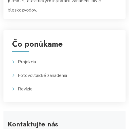
(OPaOS) elektrických inštalácií, zariadení NN či
bleskozvodov.
Čo ponúkame
Projekcia
Fotovoltaické zariadenia
Revízie
Kontaktujte nás